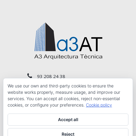
93 208 24 38
We use our own and third-party cookies to ensure the
a3at@a3at.com
website works properly, measure usage, and improve our
services. You can accept all cookies, reject non-essential
cookies, or configure your preferences.
Cookie policy
Carrer del Comte de Salvatierra, núm. 10 Planta
3r 1ª, Barcelona 08006
Accept all
Reject