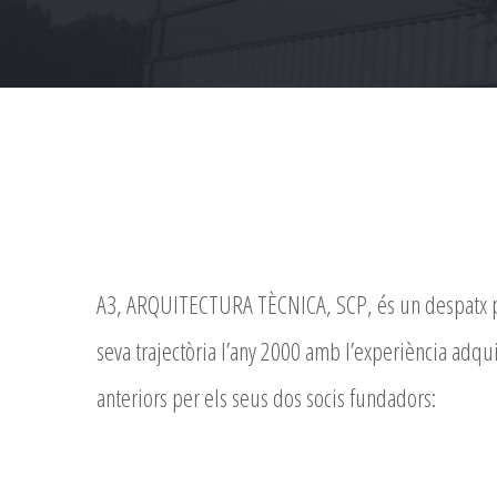
A3, ARQUITECTURA TÈCNICA, SCP, és un despatx pr
seva trajectòria l’any 2000 amb l’experiència adqu
anteriors per els seus dos socis fundadors: