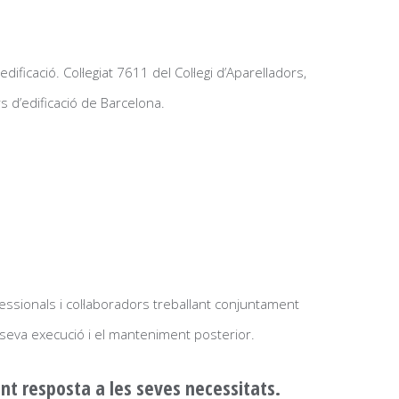
dificació. Col·legiat 7611 del Col·legi d’Aparelladors,
s d’edificació de Barcelona.
essionals i col·laboradors treballant conjuntament
a seva execució i el manteniment posterior.
nt resposta a les seves necessitats.