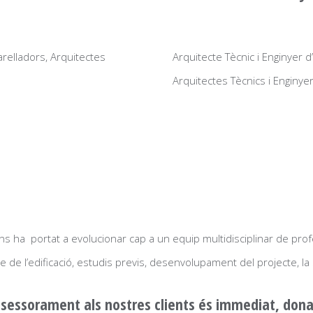
arelladors, Arquitectes
Arquitecte Tècnic i Enginyer d’e
Arquitectes Tècnics i Enginyer
ns ha portat a evolucionar cap a un equip multidisciplinar de prof
le de l’edificació, estudis previs, desenvolupament del projecte, l
assessorament als nostres clients és immediat, dona