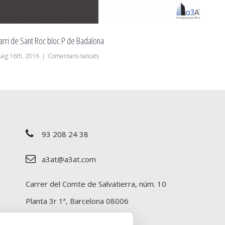
c P de Badalona
Soterrat a Capellades – Fas
a
ntaris tancats
maig 16th, 2016
|
Comentari
Barri
de
Sant
Roc
bloc
P
de
Badalona
93 208 24 38
a3at@a3at.com
Carrer del Comte de Salvatierra, núm. 10
Planta 3r 1ª, Barcelona 08006