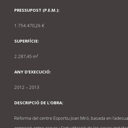
PRESSUPOST (P.E.M.):
1.754.470,26 €
SUPERFÍCIE:
2.287,45 m²
ANY D’EXECUCIÓ:
2012 – 2013
DESCRIPCIÓ DE L’OBRA:
Reforma del centre Esportiu Joan Miró, basada en l’adecuaci
connexió entre espais i l’actualització de les seves instal·la