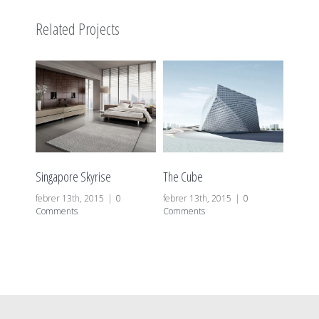
Related Projects
Singapore Skyrise
The Cube
Vila Ol
febrer 13th, 2015
|
0
febrer 13th, 2015
|
0
febrer 
Comments
Comments
Comme