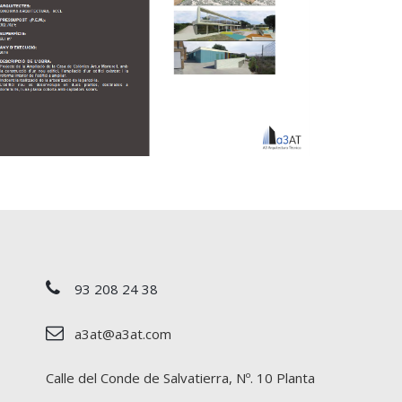
93 208 24 38
Edificio 3 de la casa de colonias Artur Martorell
a3at@a3at.com
Calle del Conde de Salvatierra, Nº. 10 Planta