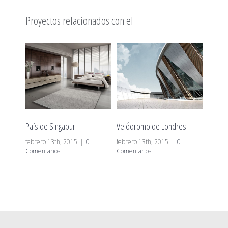
Proyectos relacionados con el
País de Singapur
Velódromo de Londres
El cub
febrero 13
th
, 2015
|
0
febrero 13
th
, 2015
|
0
febrero
Comentarios
Comentarios
Coment