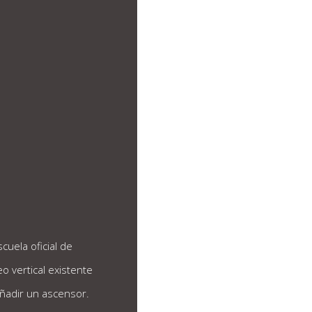
scuela oficial de
o vertical existente
añadir un ascensor.