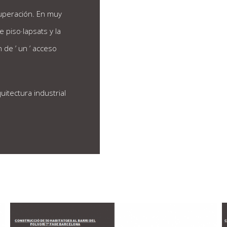
cuperación. En muy
 piso·lapsats y la
 de ’ un ’ acceso
itectura industrial